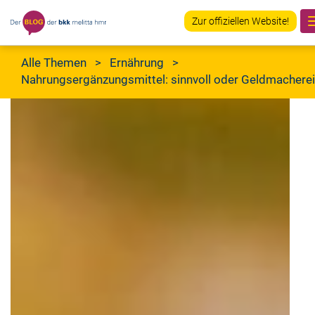
Zur offiziellen Website!
Alle Themen
>
Ernährung
>
Nahrungsergänzungsmittel: sinnvoll oder Geldmacherei