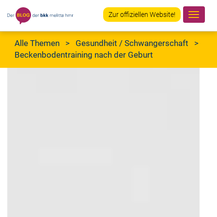
Zur offiziellen Website!
Navig
ein-/
Alle Themen
>
Gesundheit
/
Schwangerschaft
>
Beckenbodentraining nach der Geburt