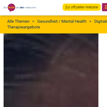
Zur offiziellen Website!
Alle Themen
>
Gesundheit
/
Mental Health
> Digital
Therapieangebote