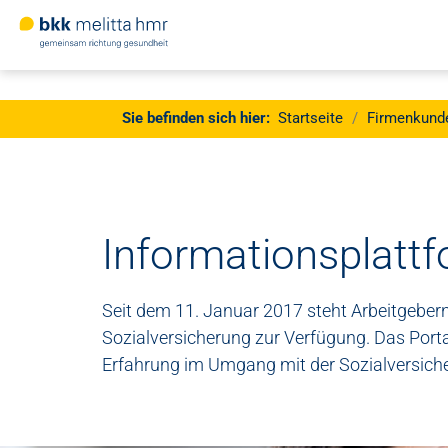
Jetzt
Mitglied
werden
Sie sind hier:
Sie befinden sich hier:
Startseite
Firmenkund
Zum Hauptinhalt springen
Informationsplattf
Seit dem 11. Januar 2017 steht Arbeitgebern
Sozialversicherung zur Verfügung. Das Portal 
Erfahrung im Umgang mit der Sozialversicher