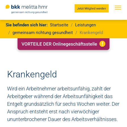
Jetzt
Mitglied
werden
Zum Hauptinhalt springen
Sie sind hier:
Sie befinden sich hier:
Startseite
Leistungen
gemeinsam richtung gesundheit
Krankengeld
Krankengeld
Wird ein Arbeitnehmer arbeitsunfähig, zahlt der
Arbeitgeber während der Arbeitsunfähigkeit das
Entgelt grundsätzlich für sechs Wochen weiter. Der
Anspruch entsteht erst nach vierwöchiger
ununterbrochener Dauer des Arbeitsverhältnisses.