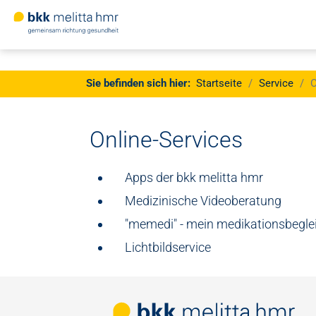
Jetzt
Mitglied
werden
Sie sind hier:
Sie befinden sich hier:
Startseite
Service
O
Zum Hauptinhalt springen
Online-Services
Apps der bkk melitta hmr
Medizinische Videoberatung
"memedi" - mein medikationsbeglei
Lichtbildservice