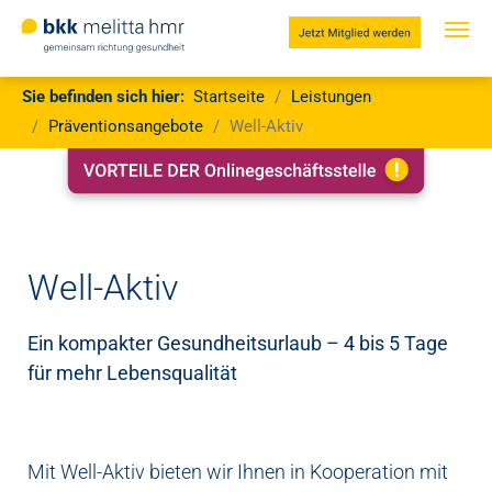
Jetzt
Mitglied
werden
Zum Hauptinhalt springen
Sie sind hier:
Sie befinden sich hier:
Startseite
Leistungen
Präventionsangebote
Well-Aktiv
Well-Aktiv
Ein kompakter Gesundheitsurlaub – 4 bis 5 Tage
für mehr Lebensqualität
Mit Well-Aktiv bieten wir Ihnen in Kooperation mit