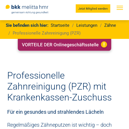
Jetzt
Mitglied
werden
Zum Hauptinhalt springen
Sie sind hier:
Sie befinden sich hier:
Startseite
Leistungen
Zähne
Professionelle Zahnreinigung (PZR)
Professionelle
Zahnreinigung (PZR) mit
Krankenkassen-Zuschuss
Für ein gesundes und strahlendes Lächeln
Regelmäßiges Zähneputzen ist wichtig – doch