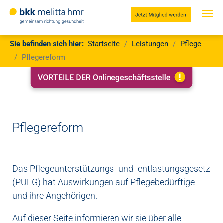
Jetzt
Mitglied
werden
Zum Hauptinhalt springen
Sie sind hier:
Sie befinden sich hier:
Startseite
Leistungen
Pflege
Pflegereform
Pflegereform
Das Pflegeunterstützungs- und -entlastungsgesetz
(PUEG) hat Auswirkungen auf Pflegebedürftige
und ihre Angehörigen.
Auf dieser Seite informieren wir sie über alle