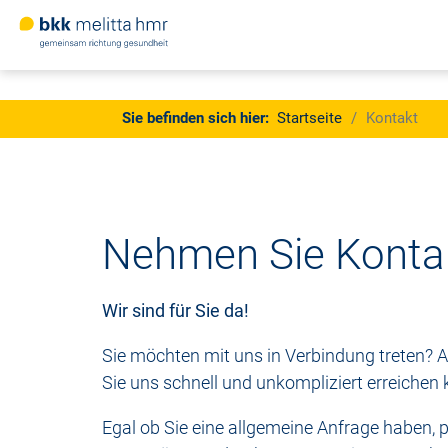
Jetzt
Mitglied
werden
Sie sind hier:
Sie befinden sich hier:
Startseite
Kontakt
Zum Hauptinhalt springen
Nehmen Sie Kontak
Wir sind für Sie da!
Sie möchten mit uns in Verbindung treten? Au
Sie uns schnell und unkompliziert erreichen
Egal ob Sie eine allgemeine Anfrage haben,