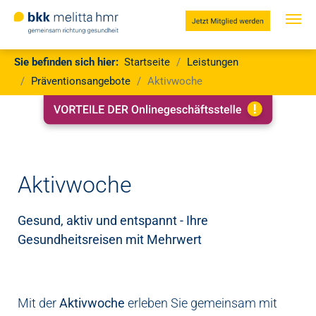
Jetzt
Mitglied
werden
Zum Hauptinhalt springen
Sie sind hier:
Sie befinden sich hier:
Startseite
Leistungen
Präventionsangebote
Aktivwoche
Aktivwoche
Gesund, aktiv und entspannt - Ihre
Gesundheitsreisen mit Mehrwert
Mit der
Aktivwoche
erleben Sie gemeinsam mit